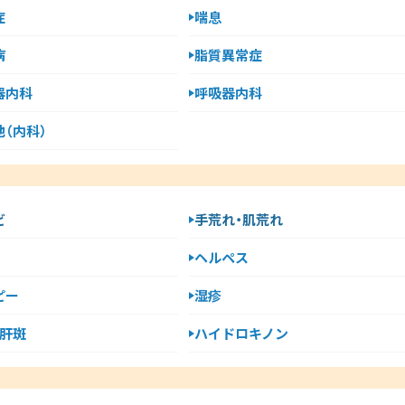
症
喘息
病
脂質異常症
器内科
呼吸器内科
（内科）
ビ
手荒れ・肌荒れ
ヘルペス
ピー
湿疹
・肝斑
ハイドロキノン