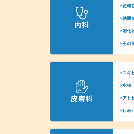
花粉
糖尿
内科
消化
その他
ニキ
水虫
皮膚科
アト
しみ