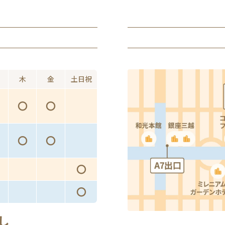
木
金
土日祝
〇
〇
〇
〇
〇
〇
し