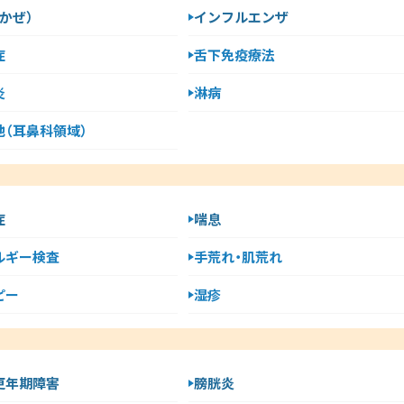
かぜ）
インフルエンザ
症
舌下免疫療法
炎
淋病
他（耳鼻科領域）
症
喘息
ルギー検査
手荒れ・肌荒れ
ピー
湿疹
更年期障害
膀胱炎