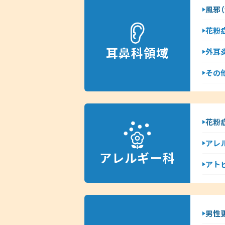
風邪（
花粉
耳鼻科領域
外耳
その
花粉
アレ
アレルギー科
アト
男性