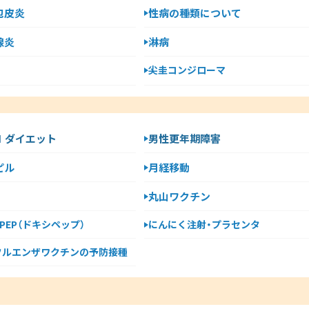
包皮炎
性病の種類について
腺炎
淋病
尖圭コンジローマ
-1 ダイエット
男性更年期障害
ピル
月経移動
丸山ワクチン
y PEP（ドキシペップ）
にんにく注射・プラセンタ
フルエンザワクチンの予防接種