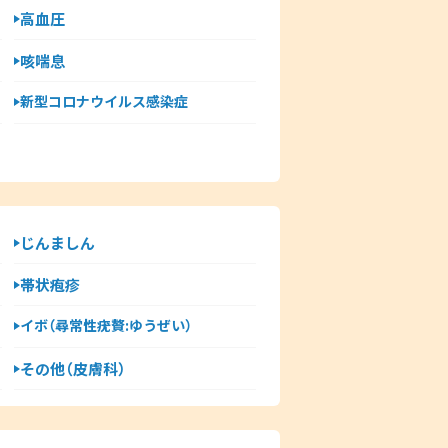
高血圧
咳喘息
新型コロナウイルス感染症
じんましん
帯状疱疹
イボ（尋常性疣贅:ゆうぜい）
その他（皮膚科）