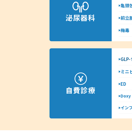
亀頭
泌尿器科
前立
梅毒
GLP
ミニ
ED
自費診療
Dox
イン