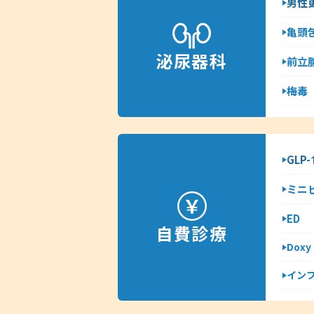
男性
亀頭
泌尿器科
前立
梅毒
GLP
ミニ
ED
自費診療
Dox
イン