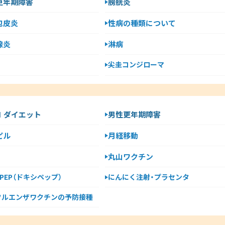
更年期障害
膀胱炎
包皮炎
性病の種類について
腺炎
淋病
尖圭コンジローマ
-1 ダイエット
男性更年期障害
ピル
月経移動
丸山ワクチン
y PEP（ドキシペップ）
にんにく注射・プラセンタ
フルエンザワクチンの予防接種