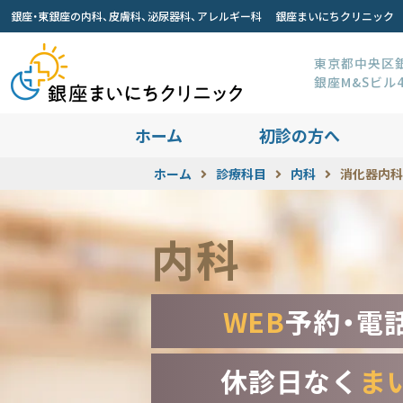
銀座・東銀座の内科、皮膚科、泌尿器科、アレルギー科 銀座まいにちクリニック
東京都中央区銀座
銀座M&Sビル
ホーム
初診の方へ
ホーム
診療科目
内科
消化器内科
内科
WEB
予約・電
休診日なく
ま