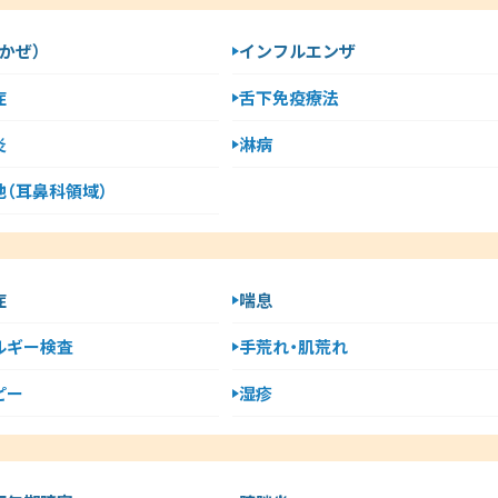
かぜ）
インフルエンザ
症
舌下免疫療法
炎
淋病
他（耳鼻科領域）
症
喘息
ルギー検査
手荒れ・肌荒れ
ピー
湿疹