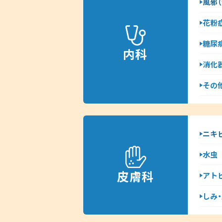
風邪（
花粉
糖尿
内科
消化
その他
ニキ
水虫
皮膚科
アト
しみ