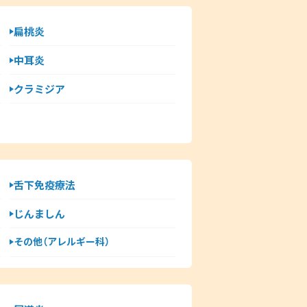
扁桃炎
中耳炎
クラミジア
舌下免疫療法
じんましん
その他（アレルギー科）