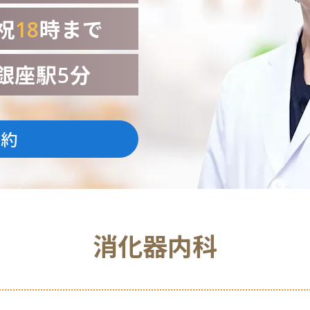
祝
18
時まで
銀座駅5分
予約
消化器内科