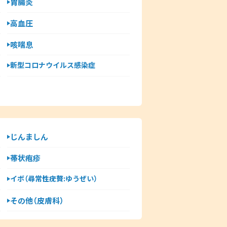
胃腸炎
高血圧
咳喘息
新型コロナウイルス感染症
じんましん
帯状疱疹
イボ（尋常性疣贅:ゆうぜい）
その他（皮膚科）