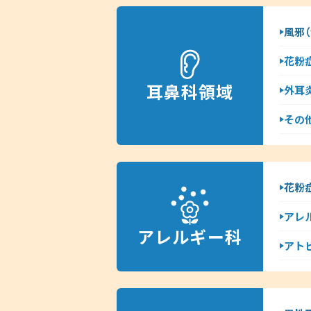
風邪（
花粉
耳鼻科領域
外耳
その
花粉
アレ
アレルギー科
アト