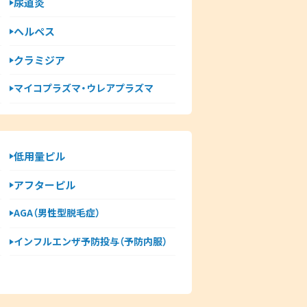
尿道炎
ヘルペス
クラミジア
マイコプラズマ・ウレアプラズマ
低用量ピル
アフターピル
AGA（男性型脱毛症）
インフルエンザ予防投与（予防内服）