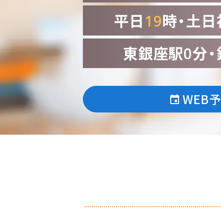
平日
19
時・土日
東銀座駅0分・
WEB