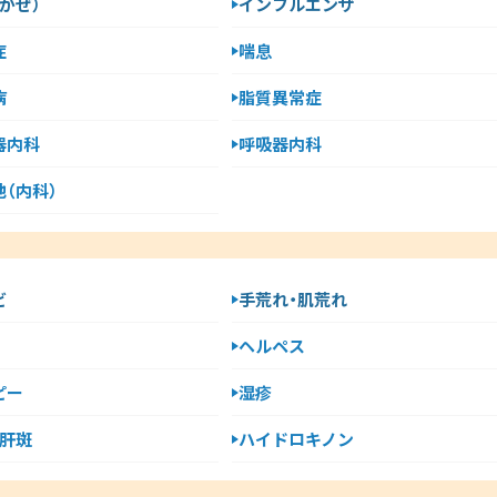
かぜ）
インフルエンザ
症
喘息
病
脂質異常症
器内科
呼吸器内科
（内科）
ビ
手荒れ・肌荒れ
ヘルペス
ピー
湿疹
・肝斑
ハイドロキノン