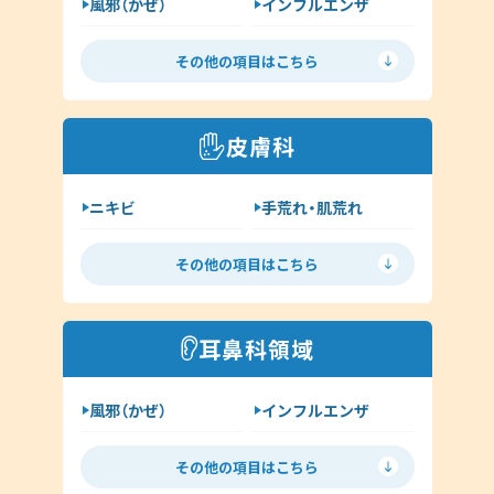
風邪（かぜ）
インフルエンザ
胃腸炎
花粉症
その他の項目はこちら
喘息
高血圧
糖尿病
脂質異常症
皮膚科
咳喘息
消化器内科
ニキビ
手荒れ・肌荒れ
呼吸器内科
じんましん
水虫
新型コロナウイルス感染症
その他の項目はこちら
ヘルペス
帯状疱疹
その他（内科）
アトピー
湿疹
耳鼻科領域
イボ（尋常性疣贅:ゆうぜい）
風邪（かぜ）
インフルエンザ
しみ・肝斑
ハイドロキノン
扁桃炎
花粉症
その他（皮膚科）
その他の項目はこちら
舌下免疫療法
中耳炎