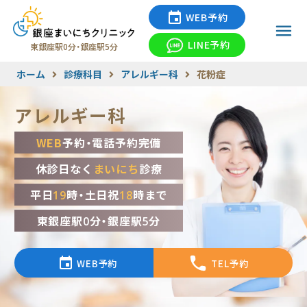
WEB予約
LINE予約
東銀座駅0分・銀座駅5分
ホーム
診療科目
アレルギー科
花粉症
アレルギー科
WEB
予約・電話予約完備
休診日なく
まいにち
診療
平日
19
時・土日祝
18
時まで
東銀座駅0分・銀座駅5分
WEB予約
TEL予約