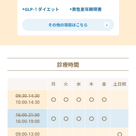
GLP-1 ダイエット
男性更年期障害
尖圭コンジローマ
低用量ピル
ミニピル
マイコプラズマ・ウレアプラズマ
その他の項目はこちら
月経移動
アフターピル
ED
丸山ワクチン
AGA（男性型脱毛症）
診療時間
Doxy PEP（ドキシペップ）
にんにく注射・プラセンタ
月
火
水
木
金
土日祝
インフルエンザ予防投与（予防内服）
09:30-14:30
〇
〇
〇
〇
〇
インフルエンザワクチンの予防接種
10:00-14:30
16:00-21:00
〇
〇
〇
〇
〇
16:00-19:00
〇
09:00-13:00