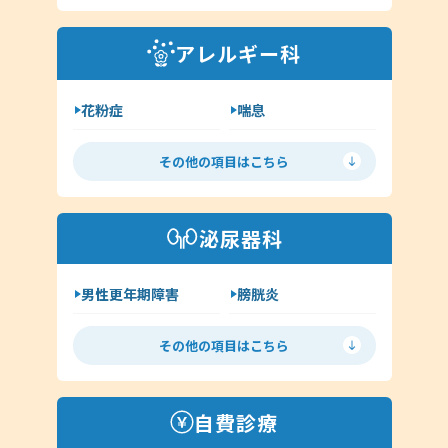
外耳炎
淋病
アレルギー科
クラミジア
その他（耳鼻科領域）
花粉症
喘息
舌下免疫療法
アレルギー検査
その他の項目はこちら
手荒れ・肌荒れ
じんましん
アトピー
湿疹
泌尿器科
その他（アレルギー科）
男性更年期障害
膀胱炎
尿道炎
亀頭包皮炎
その他の項目はこちら
性病の種類について
ヘルペス
前立腺炎
淋病
自費診療
クラミジア
梅毒