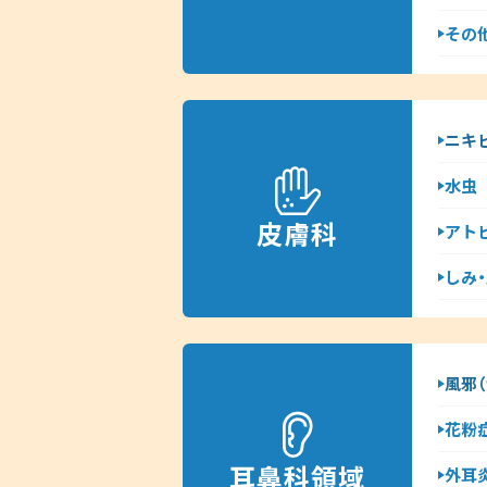
その他
ニキ
水虫
皮膚科
アト
しみ
風邪（
花粉
耳鼻科領域
外耳