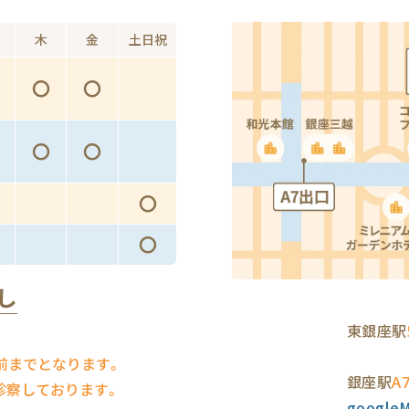
木
金
土日祝
〇
〇
〇
〇
〇
〇
し
東銀座駅
前までとなります。
銀座駅
A
診察しております。
googl