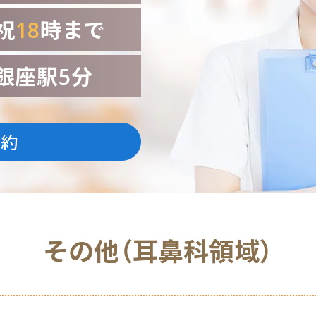
祝
18
時まで
銀座駅5分
予約
その他（耳鼻科領域）