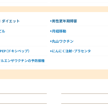
-1 ダイエット
男性更年期障害
ピル
月経移動
丸山ワクチン
y PEP（ドキシペップ）
にんにく注射・プラセンタ
フルエンザワクチンの予防接種