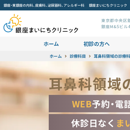
銀座・東銀座の内科、皮膚科、泌尿器科、アレルギー科 銀座まいにちクリニック
東京都中央区銀座
銀座M&Sビル
ホーム
初診の方へ
ホーム
診療科目
耳鼻科領域の診療
耳鼻科領域
WEB
予約・電
休診日なく
ま