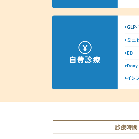
GLP
ミニ
ED
自費診療
Dox
イン
診療時間