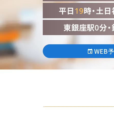
平日
19
時・土日
東銀座駅0分・
WEB