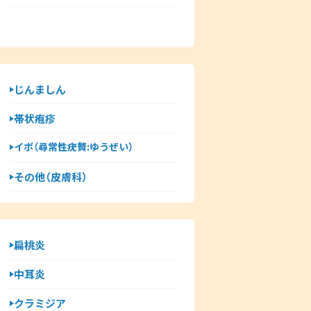
じんましん
帯状疱疹
イボ（尋常性疣贅:ゆうぜい）
その他（皮膚科）
扁桃炎
中耳炎
クラミジア