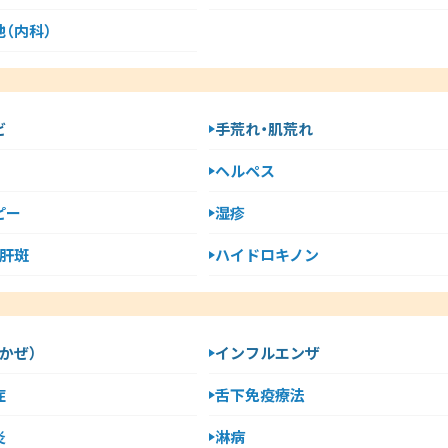
（内科）
ビ
手荒れ・肌荒れ
ヘルペス
ピー
湿疹
・肝斑
ハイドロキノン
かぜ）
インフルエンザ
症
舌下免疫療法
炎
淋病