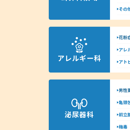
その
花粉
アレ
アレルギー科
アト
男性
亀頭
泌尿器科
前立
梅毒