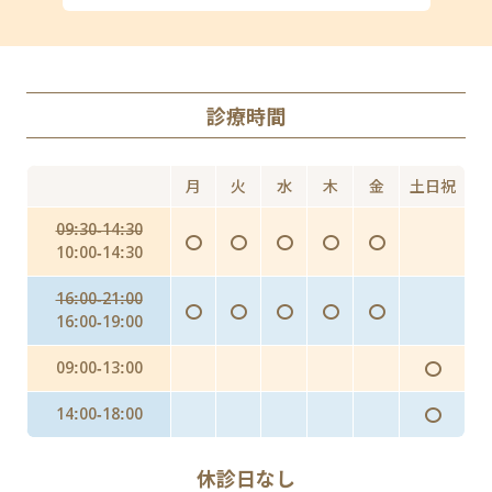
ED
丸山ワクチン
AGA（男性型脱毛症）
診療時間
Doxy PEP（ドキシペップ）
にんにく注射・プラセンタ
月
火
水
木
金
土日祝
インフルエンザ予防投与（予防内服）
09:30-14:30
〇
〇
〇
〇
〇
インフルエンザワクチンの予防接種
10:00-14:30
16:00-21:00
〇
〇
〇
〇
〇
16:00-19:00
〇
09:00-13:00
〇
14:00-18:00
休診日なし