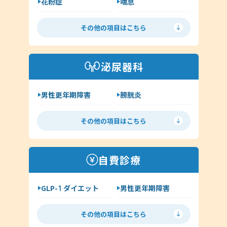
花粉症
喘息
舌下免疫療法
アレルギー検査
その他の項目はこちら
手荒れ・肌荒れ
じんましん
アトピー
湿疹
泌尿器科
その他（アレルギー科）
男性更年期障害
膀胱炎
尿道炎
亀頭包皮炎
その他の項目はこちら
性病の種類について
ヘルペス
前立腺炎
淋病
自費診療
クラミジア
梅毒
GLP-1 ダイエット
男性更年期障害
尖圭コンジローマ
低用量ピル
ミニピル
マイコプラズマ・ウレアプラズマ
その他の項目はこちら
月経移動
アフターピル