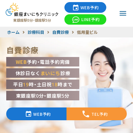
WEB予約
LINE予約
東銀座駅0分・銀座駅5分
ホーム
診療科目
自費診療
低用量ピル
自費診療
WEB
予約・電話予約完備
休診日なく
まいにち
診療
平日
19
時・土日祝
18
時まで
東銀座駅0分・銀座駅5分
WEB予約
TEL予約