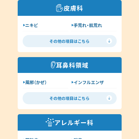
糖尿病
脂質異常症
皮膚科
咳喘息
消化器内科
ニキビ
手荒れ・肌荒れ
呼吸器内科
じんましん
水虫
新型コロナウイルス感染症
その他の項目はこちら
ヘルペス
帯状疱疹
その他（内科）
アトピー
湿疹
耳鼻科領域
イボ（尋常性疣贅:ゆうぜい）
風邪（かぜ）
インフルエンザ
しみ・肝斑
ハイドロキノン
扁桃炎
花粉症
その他（皮膚科）
その他の項目はこちら
舌下免疫療法
中耳炎
外耳炎
淋病
アレルギー科
クラミジア
その他（耳鼻科領域）