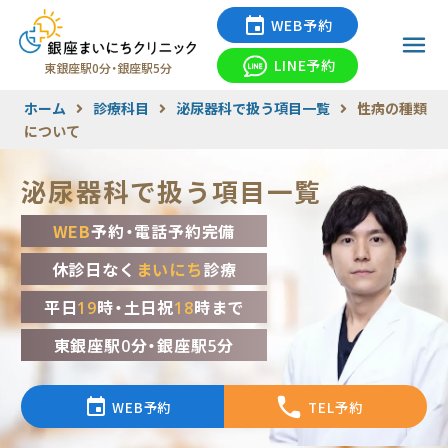
WEB予約
LINE予約
東銀座駅0分・銀座駅5分
ホーム
診療科目
泌尿器科で扱う項目一覧
性病の種類
について
泌尿器科で扱う項目一覧
WEB
予約・電話予約完備
休診日なく
まいにち
診療
平日
19
時・土日祝
18
時まで
東銀座駅0分・銀座駅5分
WEB予約
TEL予約