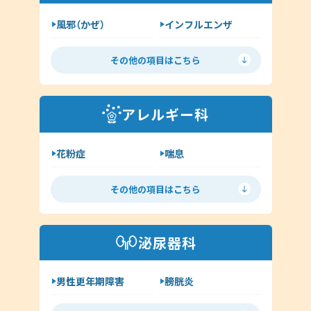
イボ（尋常性疣贅:ゆうぜい）
風邪（かぜ）
インフルエンザ
しみ・肝斑
ハイドロキノン
扁桃炎
花粉症
その他（皮膚科）
その他の項目はこちら
舌下免疫療法
中耳炎
外耳炎
淋病
アレルギー科
クラミジア
その他（耳鼻科領域）
花粉症
喘息
舌下免疫療法
アレルギー検査
その他の項目はこちら
手荒れ・肌荒れ
じんましん
アトピー
湿疹
泌尿器科
その他（アレルギー科）
男性更年期障害
膀胱炎
尿道炎
亀頭包皮炎