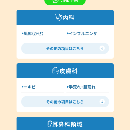
LINE予約
内科
風邪（かぜ）
インフルエンザ
胃腸炎
花粉症
その他の項目はこちら
喘息
高血圧
糖尿病
脂質異常症
皮膚科
咳喘息
消化器内科
ニキビ
手荒れ・肌荒れ
呼吸器内科
じんましん
水虫
新型コロナウイルス感染症
その他の項目はこちら
ヘルペス
帯状疱疹
その他（内科）
アトピー
湿疹
耳鼻科領域