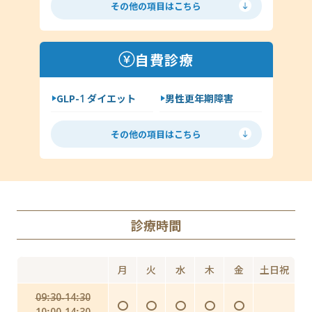
その他の項目はこちら
性病の種類について
ヘルペス
前立腺炎
淋病
自費診療
クラミジア
梅毒
GLP-1 ダイエット
男性更年期障害
尖圭コンジローマ
低用量ピル
ミニピル
マイコプラズマ・ウレアプラズマ
その他の項目はこちら
月経移動
アフターピル
ED
丸山ワクチン
AGA（男性型脱毛症）
診療時間
Doxy PEP（ドキシペップ）
にんにく注射・プラセンタ
月
火
水
木
金
土日祝
インフルエンザ予防投与（予防内服）
09:30-14:30
〇
〇
〇
〇
〇
インフルエンザワクチンの予防接種
10:00-14:30