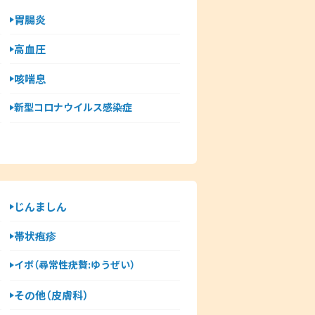
胃腸炎
高血圧
咳喘息
新型コロナウイルス感染症
じんましん
帯状疱疹
イボ（尋常性疣贅:ゆうぜい）
その他（皮膚科）