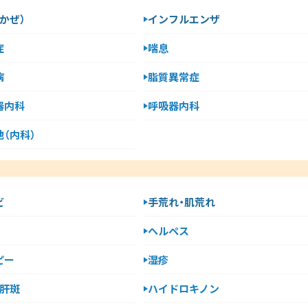
かぜ）
インフルエンザ
症
喘息
病
脂質異常症
器内科
呼吸器内科
（内科）
ビ
手荒れ・肌荒れ
ヘルペス
ピー
湿疹
・肝斑
ハイドロキノン