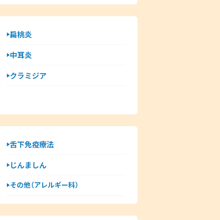
扁桃炎
中耳炎
クラミジア
舌下免疫療法
じんましん
その他（アレルギー科）