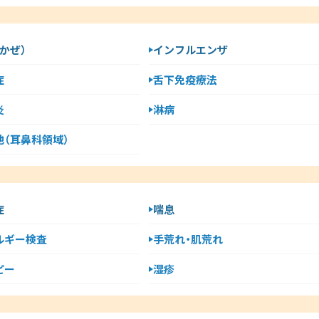
かぜ）
インフルエンザ
症
舌下免疫療法
炎
淋病
他（耳鼻科領域）
症
喘息
ルギー検査
手荒れ・肌荒れ
ピー
湿疹