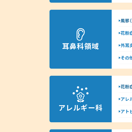
風邪（
花粉
耳鼻科領域
外耳
その
花粉
アレ
アレルギー科
アト