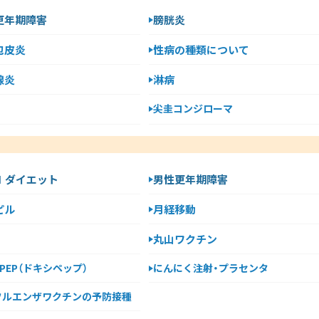
更年期障害
膀胱炎
包皮炎
性病の種類について
腺炎
淋病
尖圭コンジローマ
-1 ダイエット
男性更年期障害
ピル
月経移動
丸山ワクチン
y PEP（ドキシペップ）
にんにく注射・プラセンタ
フルエンザワクチンの予防接種