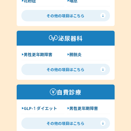
花粉症
喘息
舌下免疫療法
アレルギー検査
その他の項目はこちら
手荒れ・肌荒れ
じんましん
アトピー
湿疹
泌尿器科
その他（アレルギー科）
男性更年期障害
膀胱炎
尿道炎
亀頭包皮炎
その他の項目はこちら
性病の種類について
ヘルペス
前立腺炎
淋病
自費診療
クラミジア
梅毒
GLP-1 ダイエット
男性更年期障害
尖圭コンジローマ
低用量ピル
ミニピル
マイコプラズマ・ウレアプラズマ
その他の項目はこちら
月経移動
アフターピル