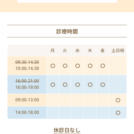
ED
丸山ワクチン
AGA（男性型脱毛症）
診療時間
Doxy PEP（ドキシペップ）
にんにく注射・プラセンタ
月
火
水
木
金
土日祝
インフルエンザ予防投与（予防内服）
09:30-14:30
〇
〇
〇
〇
〇
インフルエンザワクチンの予防接種
10:00-14:30
16:00-21:00
〇
〇
〇
〇
〇
16:00-19:00
〇
09:00-13:00
〇
14:00-18:00
休診日なし