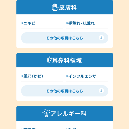
糖尿病
脂質異常症
皮膚科
咳喘息
消化器内科
ニキビ
手荒れ・肌荒れ
呼吸器内科
じんましん
水虫
新型コロナウイルス感染症
その他の項目はこちら
ヘルペス
帯状疱疹
その他（内科）
アトピー
湿疹
耳鼻科領域
イボ（尋常性疣贅:ゆうぜい）
風邪（かぜ）
インフルエンザ
しみ・肝斑
ハイドロキノン
扁桃炎
花粉症
その他（皮膚科）
その他の項目はこちら
舌下免疫療法
中耳炎
外耳炎
淋病
アレルギー科
クラミジア
その他（耳鼻科領域）