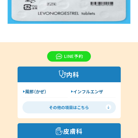
LINE予約
内科
風邪（かぜ）
インフルエンザ
胃腸炎
花粉症
その他の項目はこちら
喘息
高血圧
糖尿病
脂質異常症
皮膚科