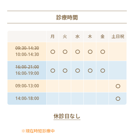
AGA（男性型脱毛症）
診療時間
Doxy PEP（ドキシペップ）
にんにく注射・プラセンタ
月
火
水
木
金
土日祝
インフルエンザ予防投与（予防内服）
09:30-14:30
〇
〇
〇
〇
〇
インフルエンザワクチンの予防接種
10:00-14:30
16:00-21:00
〇
〇
〇
〇
〇
16:00-19:00
〇
09:00-13:00
〇
14:00-18:00
休診日なし
※現在時短診療中