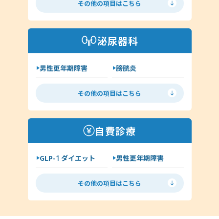
その他の項目はこちら
手荒れ・肌荒れ
じんましん
アトピー
湿疹
泌尿器科
その他（アレルギー科）
男性更年期障害
膀胱炎
尿道炎
亀頭包皮炎
その他の項目はこちら
性病の種類について
ヘルペス
前立腺炎
淋病
自費診療
クラミジア
梅毒
GLP-1 ダイエット
男性更年期障害
尖圭コンジローマ
低用量ピル
ミニピル
マイコプラズマ・ウレアプラズマ
その他の項目はこちら
月経移動
アフターピル
ED
丸山ワクチン