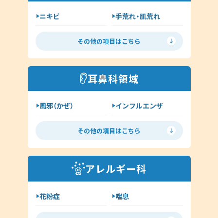
咳喘息
消化器内科
ニキビ
手荒れ・肌荒れ
呼吸器内科
じんましん
水虫
新型コロナウイルス感染症
その他の項目はこちら
ヘルペス
帯状疱疹
その他（内科）
アトピー
湿疹
耳鼻科領域
イボ（尋常性疣贅:ゆうぜい）
風邪（かぜ）
インフルエンザ
しみ・肝斑
ハイドロキノン
扁桃炎
花粉症
その他（皮膚科）
その他の項目はこちら
舌下免疫療法
中耳炎
外耳炎
淋病
アレルギー科
クラミジア
その他（耳鼻科領域）
花粉症
喘息
舌下免疫療法
アレルギー検査