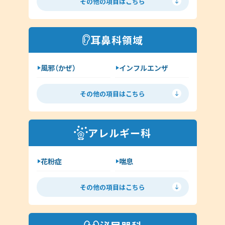
その他の項目はこちら
ヘルペス
帯状疱疹
その他（内科）
アトピー
湿疹
耳鼻科領域
イボ（尋常性疣贅:ゆうぜい）
風邪（かぜ）
インフルエンザ
しみ・肝斑
ハイドロキノン
扁桃炎
花粉症
その他（皮膚科）
その他の項目はこちら
舌下免疫療法
中耳炎
外耳炎
淋病
アレルギー科
クラミジア
その他（耳鼻科領域）
花粉症
喘息
舌下免疫療法
アレルギー検査
その他の項目はこちら
手荒れ・肌荒れ
じんましん
アトピー
湿疹