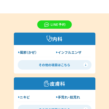
LINE予約
内科
風邪（かぜ）
インフルエンザ
胃腸炎
花粉症
その他の項目はこちら
喘息
高血圧
糖尿病
脂質異常症
皮膚科
咳喘息
消化器内科
ニキビ
手荒れ・肌荒れ
呼吸器内科
じんましん
水虫
新型コロナウイルス感染症