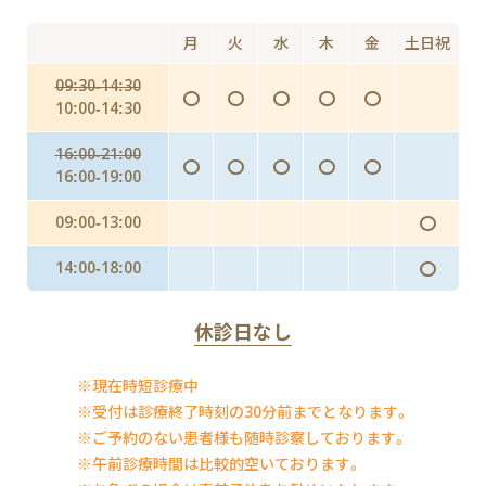
にんにく注射・プラセンタ
月
火
水
木
金
土日祝
インフルエンザ予防投与（予防内服）
09:30-14:30
〇
〇
〇
〇
〇
インフルエンザワクチンの予防接種
10:00-14:30
16:00-21:00
〇
〇
〇
〇
〇
16:00-19:00
〇
09:00-13:00
〇
14:00-18:00
休診日なし
※現在時短診療中
※受付は診療終了時刻の30分前までとなります。
※ご予約のない患者様も随時診察しております。
※午前診療時間は比較的空いております。