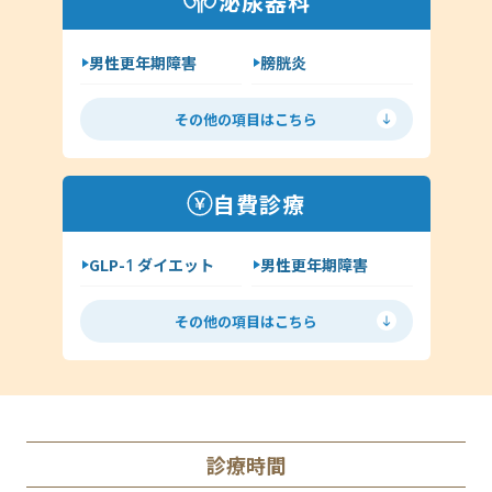
泌尿器科
その他（アレルギー科）
男性更年期障害
膀胱炎
尿道炎
亀頭包皮炎
その他の項目はこちら
性病の種類について
ヘルペス
前立腺炎
淋病
自費診療
クラミジア
梅毒
GLP-1 ダイエット
男性更年期障害
尖圭コンジローマ
低用量ピル
ミニピル
マイコプラズマ・ウレアプラズマ
その他の項目はこちら
月経移動
アフターピル
ED
丸山ワクチン
AGA（男性型脱毛症）
診療時間
Doxy PEP（ドキシペップ）