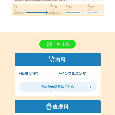
LINE予約
内科
風邪（かぜ）
インフルエンザ
胃腸炎
花粉症
その他の項目はこちら
喘息
高血圧
糖尿病
脂質異常症
皮膚科
咳喘息
消化器内科