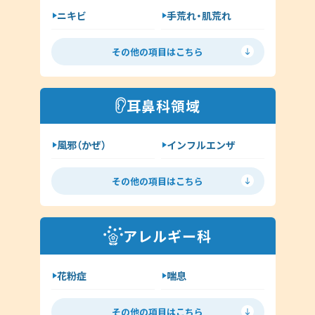
ニキビ
手荒れ・肌荒れ
呼吸器内科
じんましん
水虫
新型コロナウイルス感染症
その他の項目はこちら
ヘルペス
帯状疱疹
その他（内科）
アトピー
湿疹
耳鼻科領域
イボ（尋常性疣贅:ゆうぜい）
風邪（かぜ）
インフルエンザ
しみ・肝斑
ハイドロキノン
扁桃炎
花粉症
その他（皮膚科）
その他の項目はこちら
舌下免疫療法
中耳炎
外耳炎
淋病
アレルギー科
クラミジア
その他（耳鼻科領域）
花粉症
喘息
舌下免疫療法
アレルギー検査
その他の項目はこちら