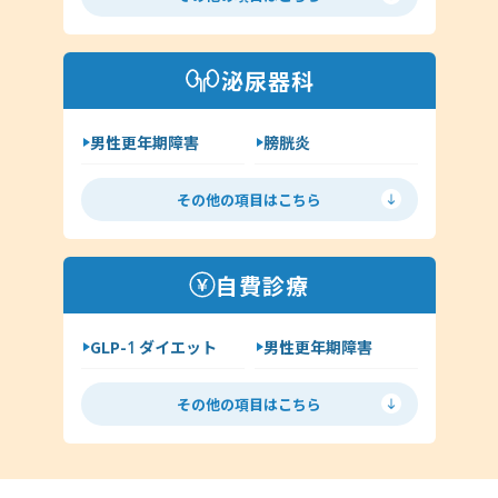
手荒れ・肌荒れ
じんましん
アトピー
湿疹
泌尿器科
その他（アレルギー科）
男性更年期障害
膀胱炎
尿道炎
亀頭包皮炎
その他の項目はこちら
性病の種類について
ヘルペス
前立腺炎
淋病
自費診療
クラミジア
梅毒
GLP-1 ダイエット
男性更年期障害
尖圭コンジローマ
低用量ピル
ミニピル
マイコプラズマ・ウレアプラズマ
その他の項目はこちら
月経移動
アフターピル
ED
丸山ワクチン