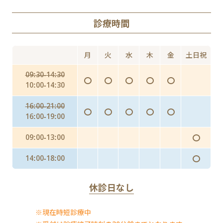
AGA（男性型脱毛症）
診療時間
Doxy PEP（ドキシペップ）
にんにく注射・プラセンタ
月
火
水
木
金
土日祝
インフルエンザ予防投与（予防内服）
09:30-14:30
〇
〇
〇
〇
〇
インフルエンザワクチンの予防接種
10:00-14:30
16:00-21:00
〇
〇
〇
〇
〇
16:00-19:00
〇
09:00-13:00
〇
14:00-18:00
休診日なし
※現在時短診療中