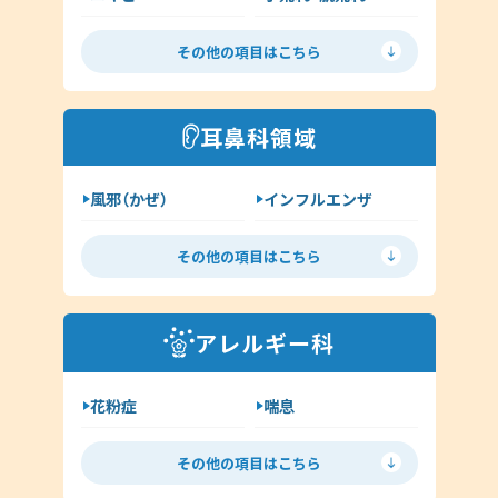
呼吸器内科
じんましん
水虫
新型コロナウイルス感染症
その他の項目はこちら
ヘルペス
帯状疱疹
その他（内科）
アトピー
湿疹
耳鼻科領域
イボ（尋常性疣贅:ゆうぜい）
風邪（かぜ）
インフルエンザ
しみ・肝斑
ハイドロキノン
扁桃炎
花粉症
その他（皮膚科）
その他の項目はこちら
舌下免疫療法
中耳炎
外耳炎
淋病
アレルギー科
クラミジア
その他（耳鼻科領域）
花粉症
喘息
舌下免疫療法
アレルギー検査
その他の項目はこちら
手荒れ・肌荒れ
じんましん