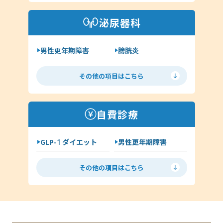
アトピー
湿疹
泌尿器科
その他（アレルギー科）
男性更年期障害
膀胱炎
尿道炎
亀頭包皮炎
その他の項目はこちら
性病の種類について
ヘルペス
前立腺炎
淋病
自費診療
クラミジア
梅毒
GLP-1 ダイエット
男性更年期障害
尖圭コンジローマ
低用量ピル
ミニピル
マイコプラズマ・ウレアプラズマ
その他の項目はこちら
月経移動
アフターピル
ED
丸山ワクチン
AGA（男性型脱毛症）