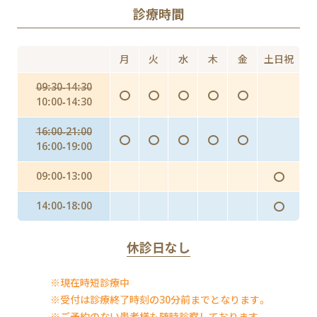
診療時間
Doxy PEP（ドキシペップ）
にんにく注射・プラセンタ
月
火
水
木
金
土日祝
インフルエンザ予防投与（予防内服）
09:30-14:30
〇
〇
〇
〇
〇
インフルエンザワクチンの予防接種
10:00-14:30
16:00-21:00
〇
〇
〇
〇
〇
16:00-19:00
〇
09:00-13:00
〇
14:00-18:00
休診日なし
※現在時短診療中
※受付は診療終了時刻の30分前までとなります。
※ご予約のない患者様も随時診察しております。