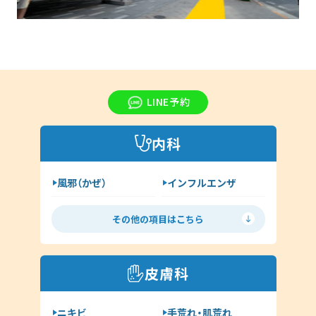
LINE予約
内科
風邪（かぜ）
インフルエンザ
胃腸炎
花粉症
その他の項目はこちら
喘息
高血圧
糖尿病
脂質異常症
皮膚科
咳喘息
消化器内科
ニキビ
手荒れ・肌荒れ