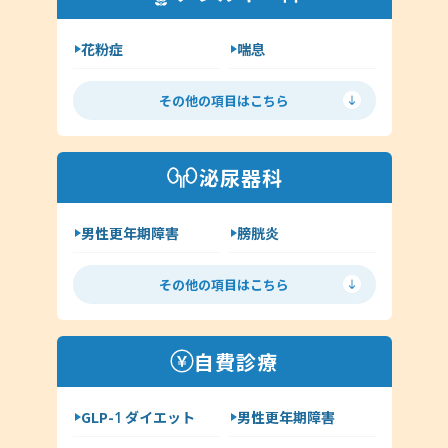
クラミジア
その他（耳鼻科領域）
花粉症
喘息
舌下免疫療法
アレルギー検査
その他の項目はこちら
手荒れ・肌荒れ
じんましん
アトピー
湿疹
泌尿器科
その他（アレルギー科）
男性更年期障害
膀胱炎
尿道炎
亀頭包皮炎
その他の項目はこちら
性病の種類について
ヘルペス
前立腺炎
淋病
自費診療
クラミジア
梅毒
GLP-1 ダイエット
男性更年期障害
尖圭コンジローマ