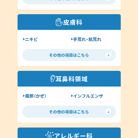
喘息
高血圧
糖尿病
脂質異常症
皮膚科
咳喘息
消化器内科
ニキビ
手荒れ・肌荒れ
呼吸器内科
じんましん
水虫
新型コロナウイルス感染症
その他の項目はこちら
ヘルペス
帯状疱疹
その他（内科）
アトピー
湿疹
耳鼻科領域
イボ（尋常性疣贅:ゆうぜい）
風邪（かぜ）
インフルエンザ
しみ・肝斑
ハイドロキノン
扁桃炎
花粉症
その他（皮膚科）
その他の項目はこちら
舌下免疫療法
中耳炎
外耳炎
淋病
アレルギー科