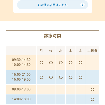
低用量ピル
ミニピル
マイコプラズマ・ウレアプラズマ
その他の項目はこちら
月経移動
アフターピル
ED
丸山ワクチン
AGA（男性型脱毛症）
診療時間
Doxy PEP（ドキシペップ）
にんにく注射・プラセンタ
月
火
水
木
金
土日祝
インフルエンザ予防投与（予防内服）
09:30-14:30
〇
〇
〇
〇
〇
インフルエンザワクチンの予防接種
10:00-14:30
16:00-21:00
〇
〇
〇
〇
〇
16:00-19:00
〇
09:00-13:00
〇
14:00-18:00