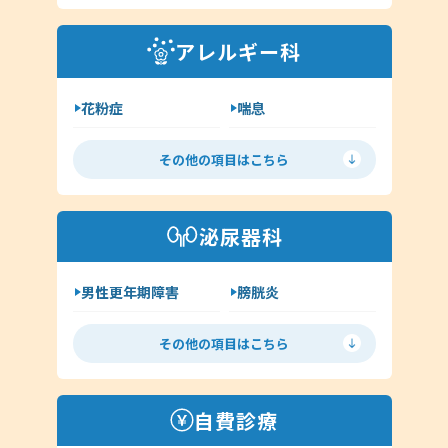
外耳炎
淋病
アレルギー科
クラミジア
その他（耳鼻科領域）
花粉症
喘息
舌下免疫療法
アレルギー検査
その他の項目はこちら
手荒れ・肌荒れ
じんましん
アトピー
湿疹
泌尿器科
その他（アレルギー科）
男性更年期障害
膀胱炎
尿道炎
亀頭包皮炎
その他の項目はこちら
性病の種類について
ヘルペス
前立腺炎
淋病
自費診療
クラミジア
梅毒