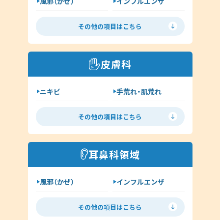
風邪（かぜ）
インフルエンザ
胃腸炎
花粉症
その他の項目はこちら
喘息
高血圧
糖尿病
脂質異常症
皮膚科
咳喘息
消化器内科
ニキビ
手荒れ・肌荒れ
呼吸器内科
じんましん
水虫
新型コロナウイルス感染症
その他の項目はこちら
ヘルペス
帯状疱疹
その他（内科）
アトピー
湿疹
耳鼻科領域
イボ（尋常性疣贅:ゆうぜい）
風邪（かぜ）
インフルエンザ
しみ・肝斑
ハイドロキノン
扁桃炎
花粉症
その他（皮膚科）
その他の項目はこちら
舌下免疫療法
中耳炎