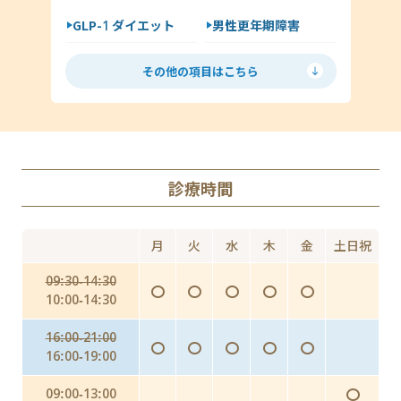
GLP-1 ダイエット
男性更年期障害
尖圭コンジローマ
低用量ピル
ミニピル
マイコプラズマ・ウレアプラズマ
その他の項目はこちら
月経移動
アフターピル
ED
丸山ワクチン
AGA（男性型脱毛症）
診療時間
Doxy PEP（ドキシペップ）
にんにく注射・プラセンタ
月
火
水
木
金
土日祝
インフルエンザ予防投与（予防内服）
09:30-14:30
〇
〇
〇
〇
〇
インフルエンザワクチンの予防接種
10:00-14:30
16:00-21:00
〇
〇
〇
〇
〇
16:00-19:00
〇
09:00-13:00