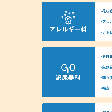
花粉
アレ
アレルギー科
アト
男性
亀頭
泌尿器科
前立
梅毒