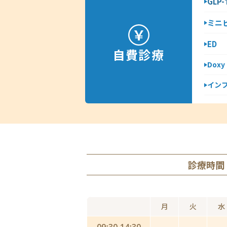
GLP
ミニ
ED
自費診療
Dox
イン
診療時間
月
火
水