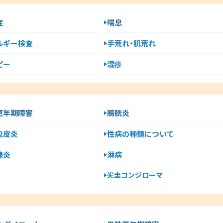
症
喘息
ルギー検査
手荒れ・肌荒れ
ピー
湿疹
更年期障害
膀胱炎
包皮炎
性病の種類について
腺炎
淋病
尖圭コンジローマ