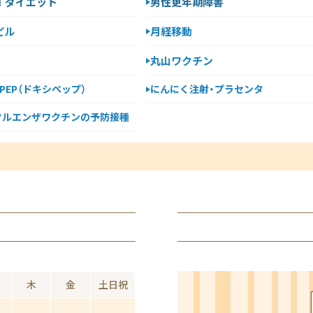
-1 ダイエット
男性更年期障害
ピル
月経移動
丸山ワクチン
y PEP（ドキシペップ）
にんにく注射・プラセンタ
フルエンザワクチンの予防接種
木
金
土日祝