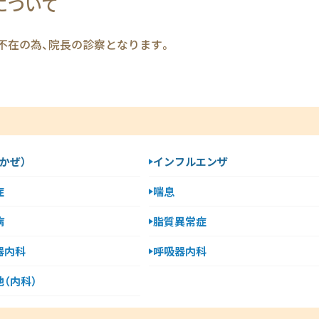
について
不在の為、院長の診察となります。
かぜ）
インフルエンザ
症
喘息
病
脂質異常症
器内科
呼吸器内科
（内科）