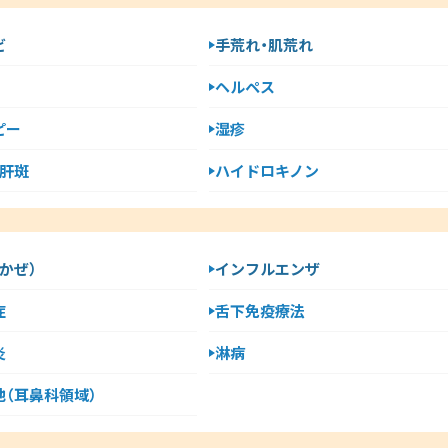
ビ
手荒れ・肌荒れ
ヘルペス
ピー
湿疹
・肝斑
ハイドロキノン
かぜ）
インフルエンザ
症
舌下免疫療法
炎
淋病
他（耳鼻科領域）