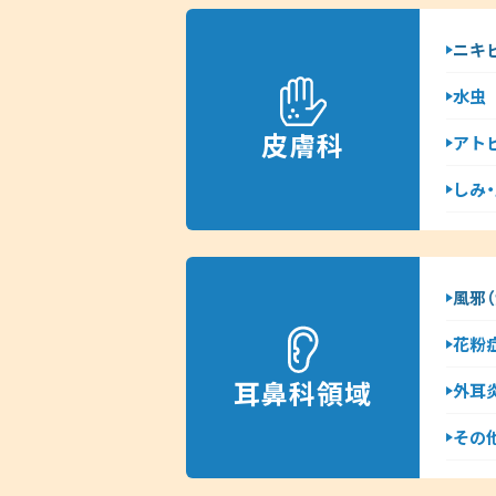
ニキ
水虫
皮膚科
アト
しみ
風邪（
花粉
耳鼻科領域
外耳
その