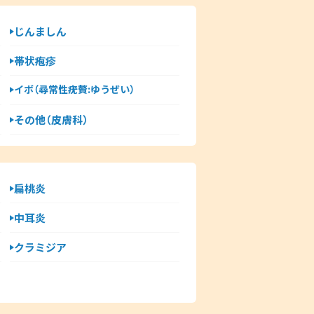
じんましん
帯状疱疹
イボ（尋常性疣贅:ゆうぜい）
その他（皮膚科）
扁桃炎
中耳炎
クラミジア