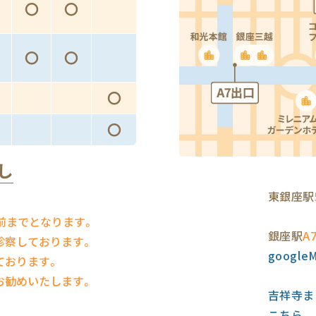
〇
〇
〇
〇
〇
〇
し
東銀座駅
前までとなります。
銀座駅
A
診察しております。
googl
ております。
お勧めいたします。
吉祥寺ま
こちら