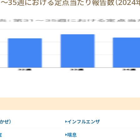
1～35週における定点当たり報告数（2024
かぜ）
インフルエンザ
症
喘息