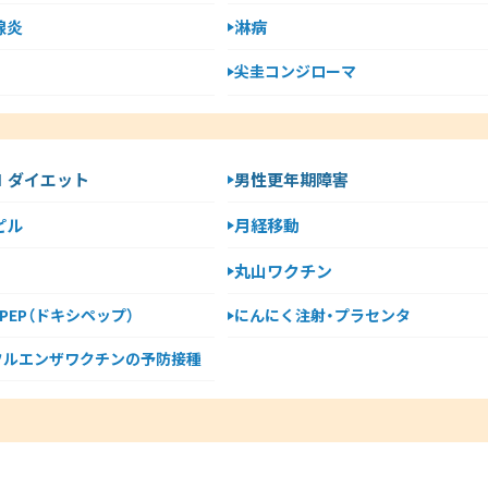
腺炎
淋病
尖圭コンジローマ
-1 ダイエット
男性更年期障害
ピル
月経移動
丸山ワクチン
y PEP（ドキシペップ）
にんにく注射・プラセンタ
フルエンザワクチンの予防接種