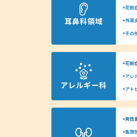
花粉
耳鼻科領域
外耳
その
花粉
アレ
アレルギー科
アト
男性
亀頭