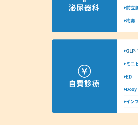
泌尿器科
前立
梅毒
GLP
ミニ
ED
自費診療
Dox
イン