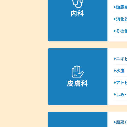
糖尿
内科
消化
その他
ニキ
水虫
皮膚科
アト
しみ
風邪（