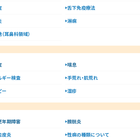
症
舌下免疫療法
炎
淋病
他（耳鼻科領域）
症
喘息
ルギー検査
手荒れ・肌荒れ
ピー
湿疹
更年期障害
膀胱炎
包皮炎
性病の種類について