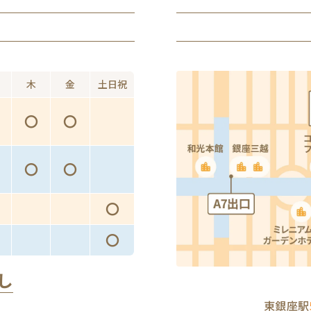
木
金
土日祝
〇
〇
〇
〇
〇
〇
し
東銀座駅