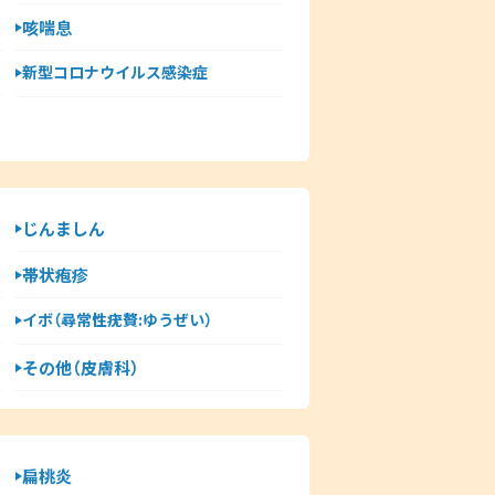
咳喘息
新型コロナウイルス感染症
じんましん
帯状疱疹
イボ（尋常性疣贅:ゆうぜい）
その他（皮膚科）
扁桃炎