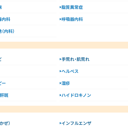
病
脂質異常症
器内科
呼吸器内科
（内科）
ビ
手荒れ・肌荒れ
ヘルペス
ピー
湿疹
・肝斑
ハイドロキノン
かぜ）
インフルエンザ