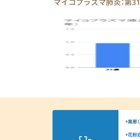
マイコプラズマ肺炎：第3
風邪（
花粉