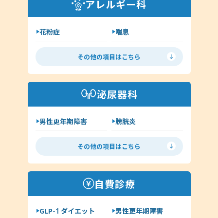
アレルギー科
クラミジア
その他（耳鼻科領域）
花粉症
喘息
舌下免疫療法
アレルギー検査
その他の項目はこちら
手荒れ・肌荒れ
じんましん
アトピー
湿疹
泌尿器科
その他（アレルギー科）
男性更年期障害
膀胱炎
尿道炎
亀頭包皮炎
その他の項目はこちら
性病の種類について
ヘルペス
前立腺炎
淋病
自費診療
クラミジア
梅毒
GLP-1 ダイエット
男性更年期障害
尖圭コンジローマ