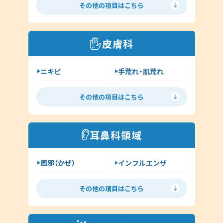
その他の項目はこちら
喘息
高血圧
糖尿病
脂質異常症
皮膚科
咳喘息
消化器内科
ニキビ
手荒れ・肌荒れ
呼吸器内科
じんましん
水虫
新型コロナウイルス感染症
その他の項目はこちら
ヘルペス
帯状疱疹
その他（内科）
アトピー
湿疹
耳鼻科領域
イボ（尋常性疣贅:ゆうぜい）
風邪（かぜ）
インフルエンザ
しみ・肝斑
ハイドロキノン
扁桃炎
花粉症
その他（皮膚科）
その他の項目はこちら
舌下免疫療法
中耳炎
外耳炎
淋病