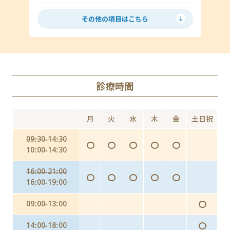
低用量ピル
ミニピル
マイコプラズマ・ウレアプラズマ
その他の項目はこちら
月経移動
アフターピル
ED
丸山ワクチン
AGA（男性型脱毛症）
診療時間
Doxy PEP（ドキシペップ）
にんにく注射・プラセンタ
月
火
水
木
金
土日祝
インフルエンザ予防投与（予防内服）
09:30-14:30
〇
〇
〇
〇
〇
インフルエンザワクチンの予防接種
10:00-14:30
16:00-21:00
〇
〇
〇
〇
〇
16:00-19:00
〇
09:00-13:00
〇
14:00-18:00