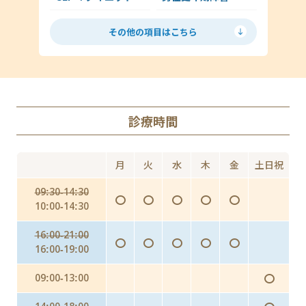
尖圭コンジローマ
低用量ピル
ミニピル
マイコプラズマ・ウレアプラズマ
その他の項目はこちら
月経移動
アフターピル
ED
丸山ワクチン
AGA（男性型脱毛症）
診療時間
Doxy PEP（ドキシペップ）
にんにく注射・プラセンタ
月
火
水
木
金
土日祝
インフルエンザ予防投与（予防内服）
09:30-14:30
〇
〇
〇
〇
〇
インフルエンザワクチンの予防接種
10:00-14:30
16:00-21:00
〇
〇
〇
〇
〇
16:00-19:00
〇
09:00-13:00