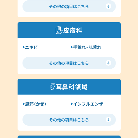
胃腸炎
花粉症
その他の項目はこちら
喘息
高血圧
糖尿病
脂質異常症
皮膚科
咳喘息
消化器内科
ニキビ
手荒れ・肌荒れ
呼吸器内科
じんましん
水虫
新型コロナウイルス感染症
その他の項目はこちら
ヘルペス
帯状疱疹
その他（内科）
アトピー
湿疹
耳鼻科領域
イボ（尋常性疣贅:ゆうぜい）
風邪（かぜ）
インフルエンザ
しみ・肝斑
ハイドロキノン
扁桃炎
花粉症
その他（皮膚科）
その他の項目はこちら
舌下免疫療法
中耳炎