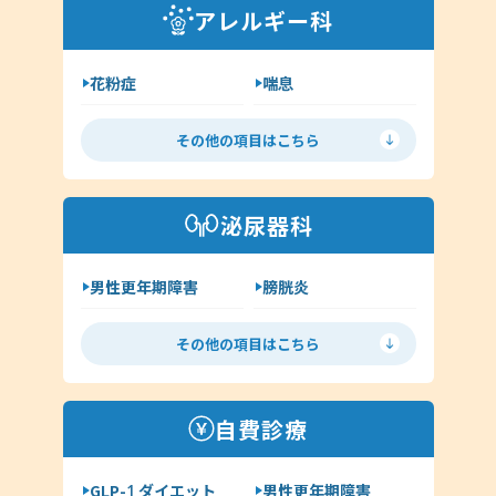
外耳炎
淋病
アレルギー科
クラミジア
その他（耳鼻科領域）
花粉症
喘息
舌下免疫療法
アレルギー検査
その他の項目はこちら
手荒れ・肌荒れ
じんましん
アトピー
湿疹
泌尿器科
その他（アレルギー科）
男性更年期障害
膀胱炎
尿道炎
亀頭包皮炎
その他の項目はこちら
性病の種類について
ヘルペス
前立腺炎
淋病
自費診療
クラミジア
梅毒
GLP-1 ダイエット
男性更年期障害