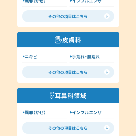
風邪（かぜ）
インフルエンザ
胃腸炎
花粉症
その他の項目はこちら
喘息
高血圧
糖尿病
脂質異常症
皮膚科
咳喘息
消化器内科
ニキビ
手荒れ・肌荒れ
呼吸器内科
じんましん
水虫
新型コロナウイルス感染症
その他の項目はこちら
ヘルペス
帯状疱疹
その他（内科）
アトピー
湿疹
耳鼻科領域
イボ（尋常性疣贅:ゆうぜい）
風邪（かぜ）
インフルエンザ
しみ・肝斑
ハイドロキノン
扁桃炎
花粉症
その他（皮膚科）
その他の項目はこちら
舌下免疫療法
中耳炎