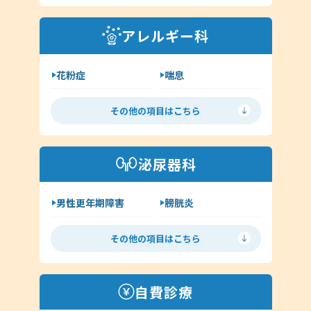
外耳炎
淋病
アレルギー科
クラミジア
その他（耳鼻科領域）
花粉症
喘息
舌下免疫療法
アレルギー検査
その他の項目はこちら
手荒れ・肌荒れ
じんましん
アトピー
湿疹
泌尿器科
その他（アレルギー科）
男性更年期障害
膀胱炎
尿道炎
亀頭包皮炎
その他の項目はこちら
性病の種類について
ヘルペス
前立腺炎
淋病
自費診療
クラミジア
梅毒