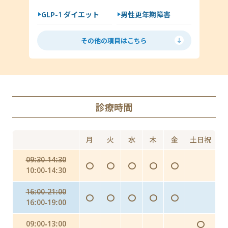
GLP-1 ダイエット
男性更年期障害
尖圭コンジローマ
低用量ピル
ミニピル
マイコプラズマ・ウレアプラズマ
その他の項目はこちら
月経移動
アフターピル
ED
丸山ワクチン
AGA（男性型脱毛症）
診療時間
Doxy PEP（ドキシペップ）
にんにく注射・プラセンタ
月
火
水
木
金
土日祝
インフルエンザ予防投与（予防内服）
09:30-14:30
〇
〇
〇
〇
〇
インフルエンザワクチンの予防接種
10:00-14:30
16:00-21:00
〇
〇
〇
〇
〇
16:00-19:00
〇
09:00-13:00