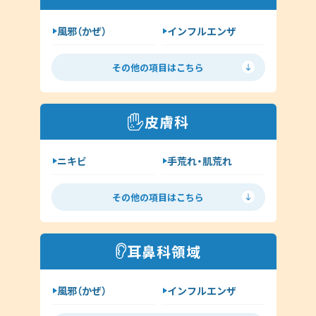
風邪（かぜ）
インフルエンザ
胃腸炎
花粉症
その他の項目はこちら
喘息
高血圧
糖尿病
脂質異常症
皮膚科
咳喘息
消化器内科
ニキビ
手荒れ・肌荒れ
呼吸器内科
じんましん
水虫
新型コロナウイルス感染症
その他の項目はこちら
ヘルペス
帯状疱疹
その他（内科）
アトピー
湿疹
耳鼻科領域
イボ（尋常性疣贅:ゆうぜい）
風邪（かぜ）
インフルエンザ
しみ・肝斑
ハイドロキノン