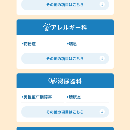
扁桃炎
花粉症
その他（皮膚科）
その他の項目はこちら
舌下免疫療法
中耳炎
外耳炎
淋病
アレルギー科
クラミジア
その他（耳鼻科領域）
花粉症
喘息
舌下免疫療法
アレルギー検査
その他の項目はこちら
手荒れ・肌荒れ
じんましん
アトピー
湿疹
泌尿器科
その他（アレルギー科）
男性更年期障害
膀胱炎
尿道炎
亀頭包皮炎
その他の項目はこちら
性病の種類について
ヘルペス
前立腺炎
淋病