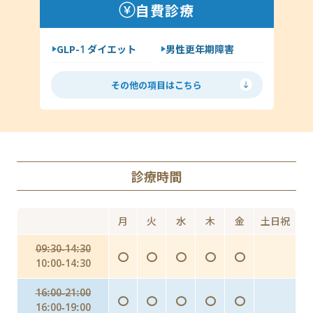
自費診療
クラミジア
梅毒
GLP-1 ダイエット
男性更年期障害
尖圭コンジローマ
低用量ピル
ミニピル
マイコプラズマ・ウレアプラズマ
その他の項目はこちら
月経移動
アフターピル
ED
丸山ワクチン
AGA（男性型脱毛症）
診療時間
Doxy PEP（ドキシペップ）
にんにく注射・プラセンタ
月
火
水
木
金
土日祝
インフルエンザ予防投与（予防内服）
09:30-14:30
〇
〇
〇
〇
〇
インフルエンザワクチンの予防接種
10:00-14:30
16:00-21:00
〇
〇
〇
〇
〇
16:00-19:00