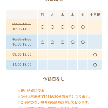
Doxy PEP（ドキシペップ）
にんにく注射・プラセンタ
月
火
水
木
金
土日祝
インフルエンザ予防投与（予防内服）
09:30-14:30
〇
〇
〇
〇
〇
インフルエンザワクチンの予防接種
10:00-14:30
16:00-21:00
〇
〇
〇
〇
〇
16:00-19:00
〇
09:00-13:00
〇
14:00-18:00
休診日なし
※現在時短診療中
※受付は診療終了時刻の30分前までとなります。
※ご予約のない患者様も随時診察しております。
※午前診療時間は比較的空いております。