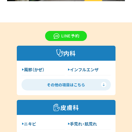
LINE予約
内科
風邪（かぜ）
インフルエンザ
胃腸炎
花粉症
その他の項目はこちら
喘息
高血圧
糖尿病
脂質異常症
皮膚科
咳喘息
消化器内科
ニキビ
手荒れ・肌荒れ
呼吸器内科