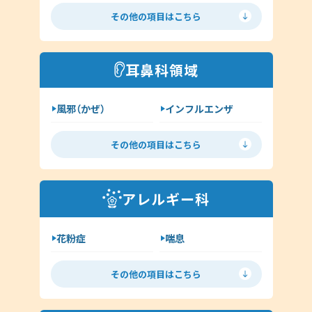
じんましん
水虫
新型コロナウイルス感染症
その他の項目はこちら
ヘルペス
帯状疱疹
その他（内科）
アトピー
湿疹
耳鼻科領域
イボ（尋常性疣贅:ゆうぜい）
風邪（かぜ）
インフルエンザ
しみ・肝斑
ハイドロキノン
扁桃炎
花粉症
その他（皮膚科）
その他の項目はこちら
舌下免疫療法
中耳炎
外耳炎
淋病
アレルギー科
クラミジア
その他（耳鼻科領域）
花粉症
喘息
舌下免疫療法
アレルギー検査
その他の項目はこちら
手荒れ・肌荒れ
じんましん