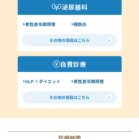
アトピー
湿疹
泌尿器科
その他（アレルギー科）
男性更年期障害
膀胱炎
尿道炎
亀頭包皮炎
その他の項目はこちら
性病の種類について
ヘルペス
前立腺炎
淋病
自費診療
クラミジア
梅毒
GLP-1 ダイエット
男性更年期障害
尖圭コンジローマ
低用量ピル
ミニピル
マイコプラズマ・ウレアプラズマ
その他の項目はこちら
月経移動
アフターピル
ED
丸山ワクチン
AGA（男性型脱毛症）
診療時間