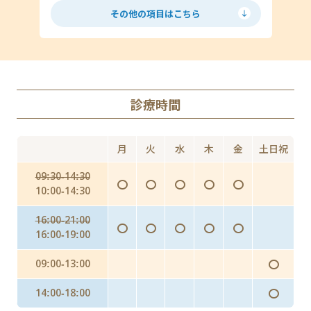
低用量ピル
ミニピル
マイコプラズマ・ウレアプラズマ
その他の項目はこちら
月経移動
アフターピル
ED
丸山ワクチン
AGA（男性型脱毛症）
診療時間
Doxy PEP（ドキシペップ）
にんにく注射・プラセンタ
月
火
水
木
金
土日祝
インフルエンザ予防投与（予防内服）
09:30-14:30
〇
〇
〇
〇
〇
インフルエンザワクチンの予防接種
10:00-14:30
16:00-21:00
〇
〇
〇
〇
〇
16:00-19:00
〇
09:00-13:00
〇
14:00-18:00