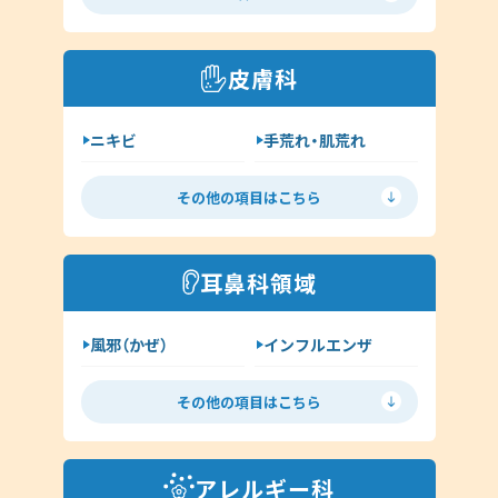
喘息
高血圧
糖尿病
脂質異常症
皮膚科
咳喘息
消化器内科
ニキビ
手荒れ・肌荒れ
呼吸器内科
じんましん
水虫
新型コロナウイルス感染症
その他の項目はこちら
ヘルペス
帯状疱疹
その他（内科）
アトピー
湿疹
耳鼻科領域
イボ（尋常性疣贅:ゆうぜい）
風邪（かぜ）
インフルエンザ
しみ・肝斑
ハイドロキノン
扁桃炎
花粉症
その他（皮膚科）
その他の項目はこちら
舌下免疫療法
中耳炎
外耳炎
淋病
アレルギー科