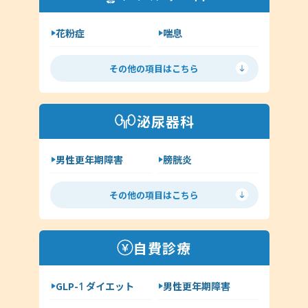
クラミジア
その他（耳鼻科領域）
花粉症
喘息
舌下免疫療法
アレルギー検査
その他の項目はこちら
手荒れ・肌荒れ
じんましん
アトピー
湿疹
泌尿器科
その他（アレルギー科）
男性更年期障害
膀胱炎
尿道炎
亀頭包皮炎
その他の項目はこちら
性病の種類について
ヘルペス
前立腺炎
淋病
自費診療
クラミジア
梅毒
GLP-1 ダイエット
男性更年期障害
尖圭コンジローマ